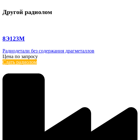
Другой радиолом
8Э123М
Радиодетали без содержания драгметаллов
Цена по запросу
Сдать радиолом