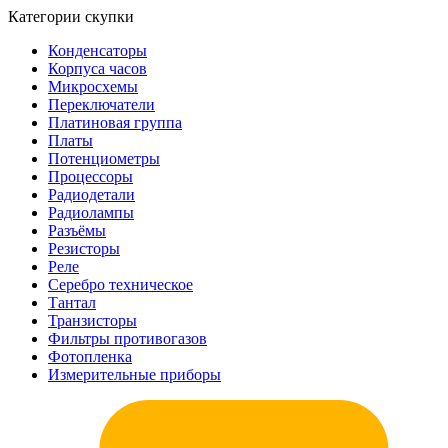
Категории скупки
Конденсаторы
Корпуса часов
Микросхемы
Переключатели
Платиновая группа
Платы
Потенциометры
Процессоры
Радиодетали
Радиолампы
Разъёмы
Резисторы
Реле
Серебро техническое
Тантал
Транзисторы
Фильтры противогазов
Фотопленка
Измерительные приборы