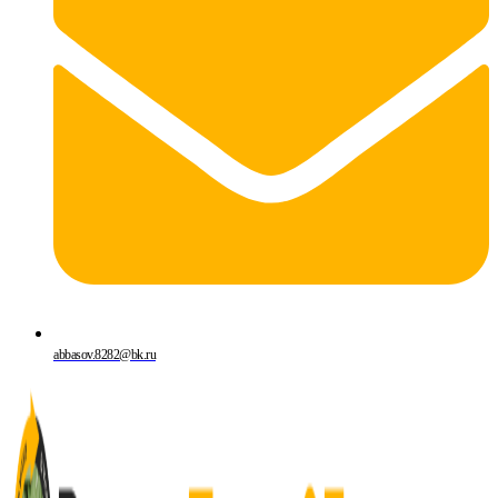
abbasov.8282@bk.ru