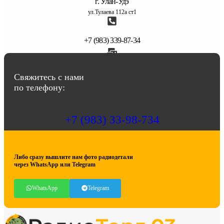
г. Улан-Удэ
ул.Тулаева 112а ст1
+7 (983) 339-87-34
abbasov.8282@bk.ru
Свяжитесь с нами
по телефону:
+7 (983) 33-98-734
Либо сразу вышлите нам фото радиодетали
через WhatsApp или Telegram
WhatsApp
Telegram