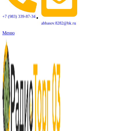
+7 (983) 339-87-34
abbasov.8282@bk.ru
Меню