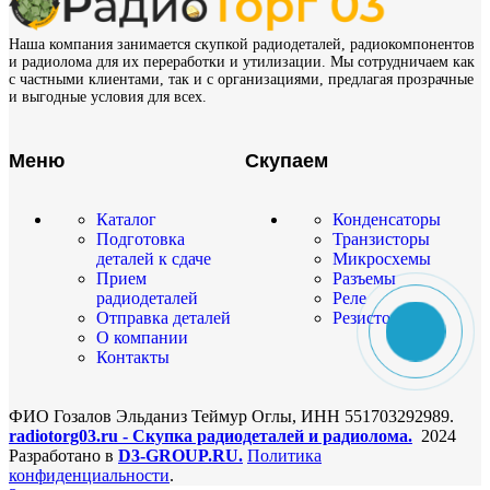
Наша компания занимается скупкой радиодеталей, радиокомпонентов
и радиолома для их переработки и утилизации. Мы сотрудничаем как
с частными клиентами, так и с организациями, предлагая прозрачные
и выгодные условия для всех.
Меню
Скупаем
Каталог
Конденсаторы
Подготовка
Транзисторы
деталей к сдаче
Микросхемы
Прием
Разъемы
радиодеталей
Реле
Отправка деталей
Резисторы
О компании
Контакты
ФИО Гозалов Эльданиз Теймур Оглы, ИНН 551703292989.
radiotorg03.ru - Скупка радиодеталей и радиолома.
2024
Разработано в
D3-GROUP.RU.
Политика
конфиденциальности
.