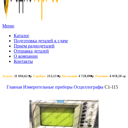
Меню
Каталог
Подготовка деталей к сдаче
Прием радиодеталей
Отправка деталей
О компании
Контакты
Золото:
11 694,62 гр
Серебро:
213,13 гр
Палладий:
4 728,09гр
Платина:
6 018,50 гр
Поиск
Главная
Измерительные приборы
Осциллографы
C1-115