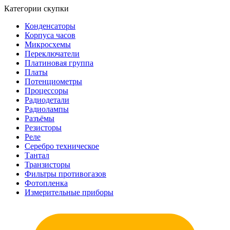
Категории скупки
Конденсаторы
Корпуса часов
Микросхемы
Переключатели
Платиновая группа
Платы
Потенциометры
Процессоры
Радиодетали
Радиолампы
Разъёмы
Резисторы
Реле
Серебро техническое
Тантал
Транзисторы
Фильтры противогазов
Фотопленка
Измерительные приборы