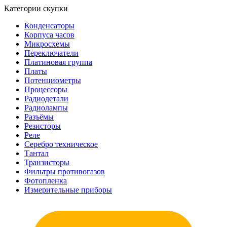
Категории скупки
Конденсаторы
Корпуса часов
Микросхемы
Переключатели
Платиновая группа
Платы
Потенциометры
Процессоры
Радиодетали
Радиолампы
Разъёмы
Резисторы
Реле
Серебро техническое
Тантал
Транзисторы
Фильтры противогазов
Фотопленка
Измерительные приборы