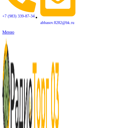
+7 (983) 339-87-34
abbasov.8282@bk.ru
Меню