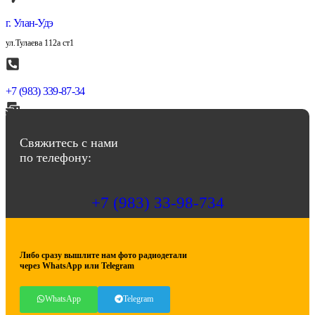
г. Улан-Удэ
ул.Тулаева 112а ст1
+7 (983) 339-87-34
abbasov.8282@bk.ru
Свяжитесь с нами
по телефону:
+7 (983) 33-98-734
Либо сразу вышлите нам фото радиодетали
через WhatsApp или Telegram
WhatsApp
Telegram