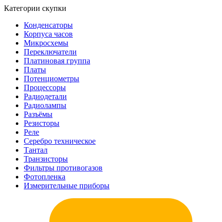
Категории скупки
Конденсаторы
Корпуса часов
Микросхемы
Переключатели
Платиновая группа
Платы
Потенциометры
Процессоры
Радиодетали
Радиолампы
Разъёмы
Резисторы
Реле
Серебро техническое
Тантал
Транзисторы
Фильтры противогазов
Фотопленка
Измерительные приборы