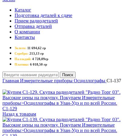
Каталог
Подготовка деталей к сдаче
Прием радиодеталей
Отправка деталей
О компании
Контакты
Золото:
11 694,62 гр
Серебро:
213,13 гр
Палладий:
4 728,09гр
Платина:
6 018,50 гр
Поиск
Главная
Измерительные приборы
Осциллографы
C1-137
С1-129
Назад к товарам
C1-139