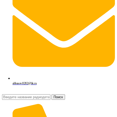
abbasov.8282@bk.ru
Поиск