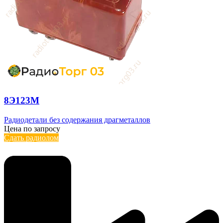
8Э123М
Радиодетали без содержания драгметаллов
Цена по запросу
Сдать радиолом