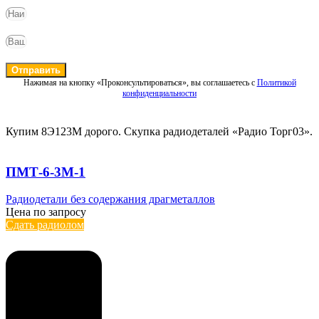
Отправить
Нажимая на кнопку «Проконсультироваться», вы соглашаетесь с
Политикой
конфиденциальности
Купим 8Э123М дорого. Скупка радиодеталей «Радио Торг03».
ПМТ-6-3М-1
Радиодетали без содержания драгметаллов
Цена по запросу
Сдать радиолом