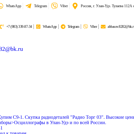
WhatsApp
Telegram
Viber
Россия, г. Улан-Удэ. Тулаева 112А 
+7 (983) 339-87-34
WhatsApp
Telegram
Viber
abbasov.8282@bk.r
282@bk.ru
тина:
6 018,50 гр
-1
ад к товарам