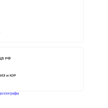
.
ЦБ РФ
ФИЗ и ЮР
циллографы