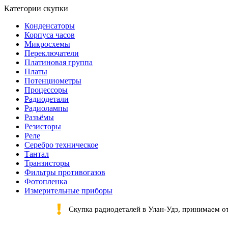
Категории скупки
Конденсаторы
Корпуса часов
Микросхемы
Переключатели
Платиновая группа
Платы
Потенциометры
Процессоры
Радиодетали
Радиолампы
Разъёмы
Резисторы
Реле
Серебро техническое
Тантал
Транзисторы
Фильтры противогазов
Фотопленка
Измерительные приборы
Скупка радиодеталей в Улан-Удэ, принимаем о