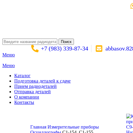
Поиск
+7 (983) 339-87-34
abbasov.8
Меню
Меню
Каталог
Подготовка деталей к сдаче
Прием радиодеталей
Отправка деталей
О компании
Контакты
Золото:
11 694,62 гр
Серебро:
213,13 гр
Палладий:
4 728,09гр
Пла
Поиск
Главная
Измерительные приборы
C9
Осциллографы
C1-154, C1-155
Наз