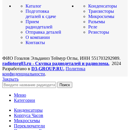
Каталог
Конденсаторы
Подготовка
Транзисторы
деталей к сдаче
Микросхемы
Прием
Разъемы
радиодеталей
Реле
Отправка деталей
Резисторы
О компании
Контакты
ФИО Гозалов Эльданиз Теймур Оглы, ИНН 551703292989.
radiotorg03.ru - Скупка радиодеталей и радиолома.
2024
Разработано в
D3-GROUP.RU.
Политика
конфиденциальности
.
Закрыть
Поиск
Меню
Категории
Конденсаторы
Корпуса Часов
Микросхемы
Переключатели