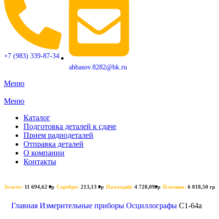
+7 (983) 339-87-34
abbasov.8282@bk.ru
Меню
Меню
Каталог
Подготовка деталей к сдаче
Прием радиодеталей
Отправка деталей
О компании
Контакты
Золото:
11 694,62 гр
Серебро:
213,13 гр
Палладий:
4 728,09гр
Платина:
6 018,50 гр
Поиск
Главная
Измерительные приборы
Осциллографы
C1-64а