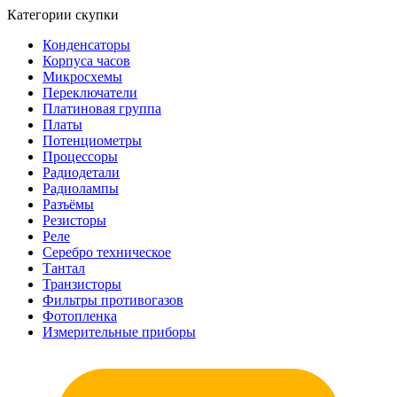
Категории скупки
Конденсаторы
Корпуса часов
Микросхемы
Переключатели
Платиновая группа
Платы
Потенциометры
Процессоры
Радиодетали
Радиолампы
Разъёмы
Резисторы
Реле
Серебро техническое
Тантал
Транзисторы
Фильтры противогазов
Фотопленка
Измерительные приборы