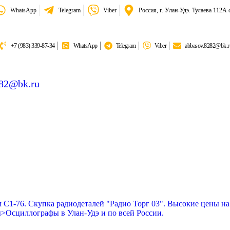
WhatsApp
Telegram
Viber
Россия, г. Улан-Удэ. Тулаева 112А 
+7 (983) 339-87-34
WhatsApp
Telegram
Viber
abbasov.8282@bk.r
282@bk.ru
тина:
6 018,50 гр