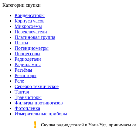
Категории скупки
Конденсаторы
Корпуса часов
Микросхемы
Переключатели
Платиновая группа
Платы
Потенциометры
Процессоры
Радиодетали
Радиолампы
Разъёмы
Резисторы
Реле
Серебро техническое
Тантал
Транзисторы
Фильтры противогазов
Фотопленка
Измерительные приборы
Скупка радиодеталей в Улан-Удэ, принимаем о