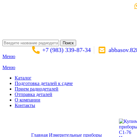
Поиск
+7 (983) 339-87-34
abbasov.8
Меню
Меню
Каталог
Подготовка деталей к сдаче
Прием радиодеталей
Отправка деталей
О компании
Контакты
Золото:
11 694,62 гр
Серебро:
213,13 гр
Палладий:
4 728,09гр
Пла
Поиск
C1-76
Главная
Измерительные приборы