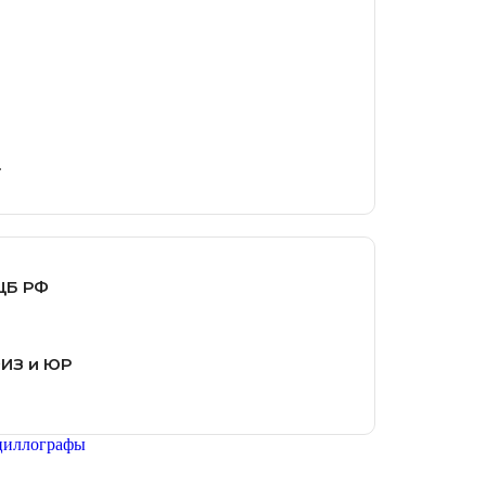
.
ЦБ РФ
ФИЗ и ЮР
циллографы