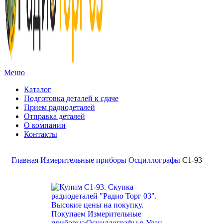
Меню
Каталог
Подготовка деталей к сдаче
Прием радиодеталей
Отправка деталей
О компании
Контакты
Золото:
11 694,62 гр
Серебро:
213,13 гр
Палладий:
4 728,09гр
Платина:
6 018,50 гр
Поиск
Главная
Измерительные приборы
Осциллографы
C1-93