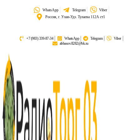
WhatsApp
Telegram
Viber
Россия, г. Улан-Удэ. Тулаева 112А ст1
+7 (983) 339-87-34
WhatsApp
Telegram
Viber
abbasov.8282@bk.ru