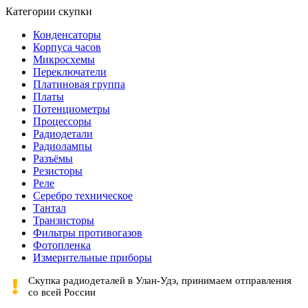
Категории скупки
Конденсаторы
Корпуса часов
Микросхемы
Переключатели
Платиновая группа
Платы
Потенциометры
Процессоры
Радиодетали
Радиолампы
Разъёмы
Резисторы
Реле
Серебро техническое
Тантал
Транзисторы
Фильтры противогазов
Фотопленка
Измерительные приборы
Скупка радиодеталей в Улан-Удэ, принимаем отправления
со всей России