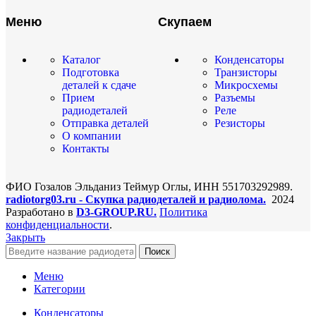
Меню
Скупаем
Каталог
Конденсаторы
Подготовка
Транзисторы
деталей к сдаче
Микросхемы
Прием
Разъемы
радиодеталей
Реле
Отправка деталей
Резисторы
О компании
Контакты
ФИО Гозалов Эльданиз Теймур Оглы, ИНН 551703292989.
radiotorg03.ru - Скупка радиодеталей и радиолома.
2024
Разработано в
D3-GROUP.RU.
Политика
конфиденциальности
.
Закрыть
Поиск
Меню
Категории
Конденсаторы