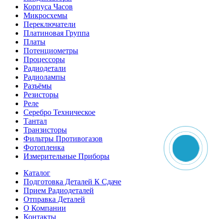
Корпуса Часов
Микросхемы
Переключатели
Платиновая Группа
Платы
Потенциометры
Процессоры
Радиодетали
Радиолампы
Разъёмы
Резисторы
Реле
Серебро Техническое
Тантал
Транзисторы
Фильтры Противогазов
Фотопленка
Измерительные Приборы
Каталог
Подготовка Деталей К Сдаче
Прием Радиодеталей
Отправка Деталей
О Компании
Контакты