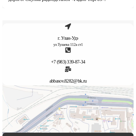
г. Улан-Удэ
ул.Тулаева 112а ст1
+7 (983) 339-87-34
abbasov.8282@bk.ru