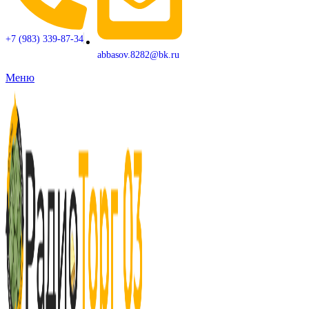
+7 (983) 339-87-34
abbasov.8282@bk.ru
Меню