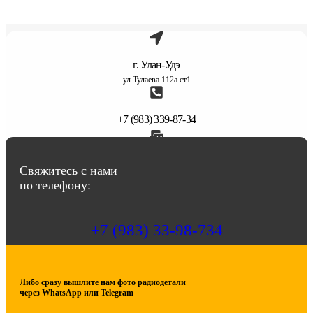
г. Улан-Удэ
ул.Тулаева 112а ст1
+7 (983) 339-87-34
abbasov.8282@bk.ru
Свяжитесь с нами
по телефону:
+7 (983) 33-98-734
Либо сразу вышлите нам фото радиодетали
через WhatsApp или Telegram