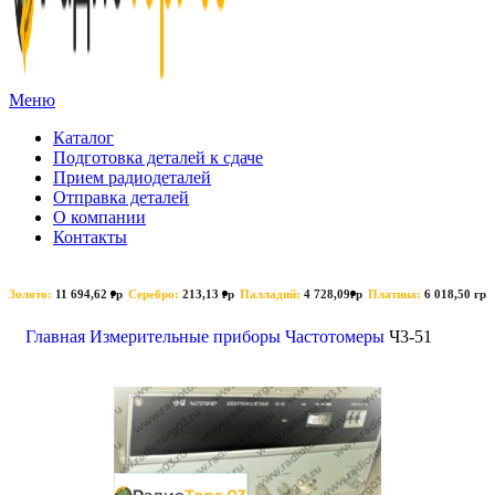
Меню
Каталог
Подготовка деталей к сдаче
Прием радиодеталей
Отправка деталей
О компании
Контакты
Золото:
11 694,62 гр
Серебро:
213,13 гр
Палладий:
4 728,09гр
Платина:
6 018,50 гр
Поиск
Главная
Измерительные приборы
Частотомеры
Ч3-51