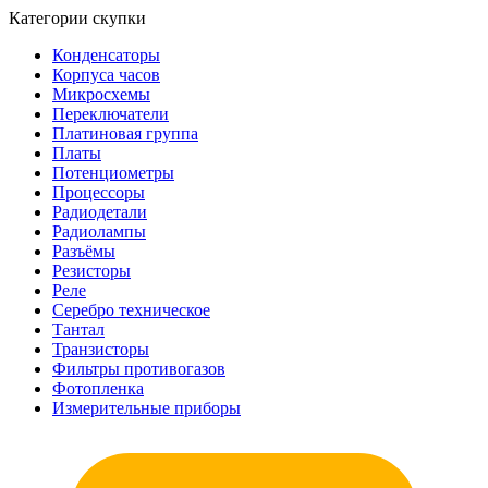
Категории скупки
Конденсаторы
Корпуса часов
Микросхемы
Переключатели
Платиновая группа
Платы
Потенциометры
Процессоры
Радиодетали
Радиолампы
Разъёмы
Резисторы
Реле
Серебро техническое
Тантал
Транзисторы
Фильтры противогазов
Фотопленка
Измерительные приборы