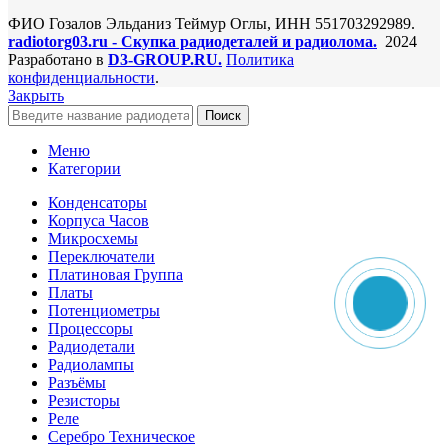
ФИО Гозалов Эльданиз Теймур Оглы, ИНН 551703292989.
radiotorg03.ru - Скупка радиодеталей и радиолома.
2024
Разработано в
D3-GROUP.RU.
Политика
конфиденциальности
.
Закрыть
Поиск
Меню
Категории
Конденсаторы
Корпуса Часов
Микросхемы
Переключатели
Платиновая Группа
Платы
Потенциометры
Процессоры
Радиодетали
Радиолампы
Разъёмы
Резисторы
Реле
Серебро Техническое