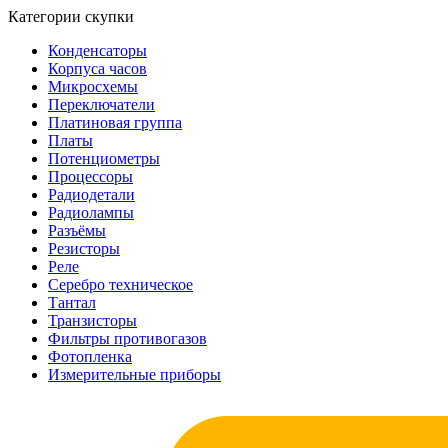
Категории скупки
Конденсаторы
Корпуса часов
Микросхемы
Переключатели
Платиновая группа
Платы
Потенциометры
Процессоры
Радиодетали
Радиолампы
Разъёмы
Резисторы
Реле
Серебро техническое
Тантал
Транзисторы
Фильтры противогазов
Фотопленка
Измерительные приборы