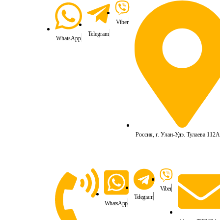
Viber
Telegram
WhatsApp
Россия, г. Улан-Удэ. Тулаева 112А
Viber
Telegram
WhatsApp