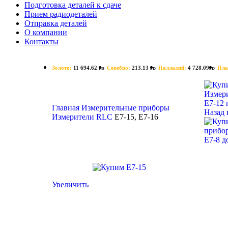
Подготовка деталей к сдаче
Прием радиодеталей
Отправка деталей
О компании
Контакты
Золото:
11 694,62 гр
Серебро:
213,13 гр
Палладий:
4 728,09гр
Пла
Поиск
Е7-12 
Главная
Измерительные приборы
Назад 
Измерители RLС
E7-15, Е7-16
E7-8 д
Увеличить