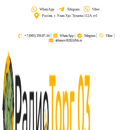
WhatsApp
Telegram
Viber
Россия, г. Улан-Удэ. Тулаева 112А ст1
+7 (983) 339-87-34
WhatsApp
Telegram
Viber
abbasov.8282@bk.ru