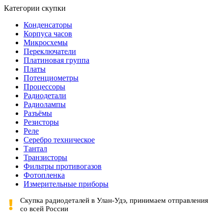
Категории скупки
Конденсаторы
Корпуса часов
Микросхемы
Переключатели
Платиновая группа
Платы
Потенциометры
Процессоры
Радиодетали
Радиолампы
Разъёмы
Резисторы
Реле
Серебро техническое
Тантал
Транзисторы
Фильтры противогазов
Фотопленка
Измерительные приборы
Скупка радиодеталей в Улан-Удэ, принимаем отправления
со всей России