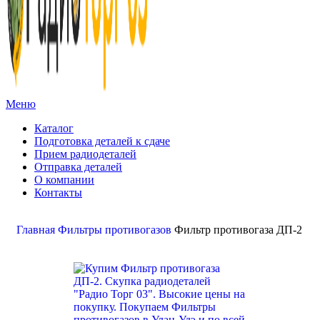
Меню
Каталог
Подготовка деталей к сдаче
Прием радиодеталей
Отправка деталей
О компании
Контакты
Золото:
11 694,62 гр
Серебро:
213,13 гр
Палладий:
4 728,09гр
Платина:
6 018,50 гр
Поиск
Главная
Фильтры противогазов
Фильтр противогаза ДП-2