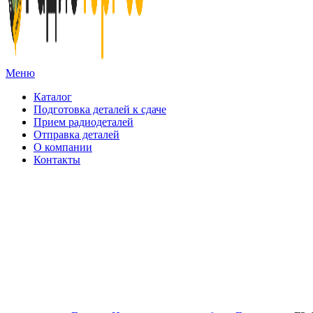
Меню
Каталог
Подготовка деталей к сдаче
Прием радиодеталей
Отправка деталей
О компании
Контакты
Золото:
11 694,62 гр
Серебро:
213,13 гр
Палладий:
4 728,09гр
Пла
Поиск