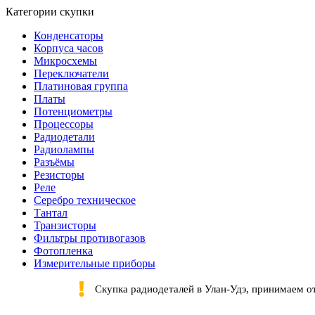
Категории скупки
Конденсаторы
Корпуса часов
Микросхемы
Переключатели
Платиновая группа
Платы
Потенциометры
Процессоры
Радиодетали
Радиолампы
Разъёмы
Резисторы
Реле
Серебро техническое
Тантал
Транзисторы
Фильтры противогазов
Фотопленка
Измерительные приборы
Скупка радиодеталей в Улан-Удэ, принимаем о