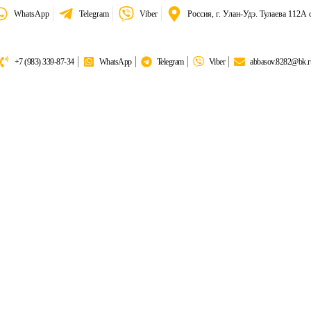
WhatsApp
Telegram
Viber
Россия, г. Улан-Удэ. Тулаева 112А 
+7 (983) 339-87-34
WhatsApp
Telegram
Viber
abbasov.8282@bk.r