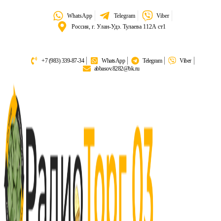
WhatsApp
Telegram
Viber
Россия, г. Улан-Удэ. Тулаева 112А ст1
+7 (983) 339-87-34
WhatsApp
Telegram
Viber
abbasov.8282@bk.ru