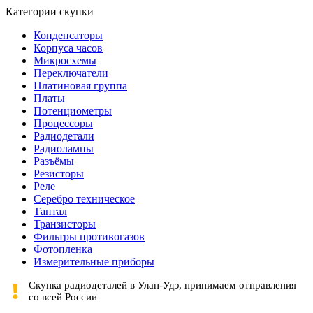
Категории скупки
Конденсаторы
Корпуса часов
Микросхемы
Переключатели
Платиновая группа
Платы
Потенциометры
Процессоры
Радиодетали
Радиолампы
Разъёмы
Резисторы
Реле
Серебро техническое
Тантал
Транзисторы
Фильтры противогазов
Фотопленка
Измерительные приборы
Скупка радиодеталей в Улан-Удэ, принимаем отправления
со всей России