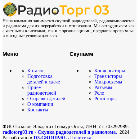
Наша компания занимается скупкой радиодеталей, радиокомпонентов
и радиолома для их переработки и утилизации. Мы сотрудничаем как
с частными клиентами, так и с организациями, предлагая прозрачные
и выгодные условия для всех.
Меню
Скупаем
Каталог
Конденсаторы
Подготовка
Транзисторы
деталей к сдаче
Микросхемы
Прием
Разъемы
радиодеталей
Реле
Отправка деталей
Резисторы
О компании
Контакты
ФИО Гозалов Эльданиз Теймур Оглы, ИНН 551703292989.
radiotorg03.ru - Скупка радиодеталей и радиолома.
2024
Разработано в
D3-GROUP.RU.
Политика