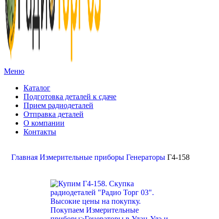
Меню
Каталог
Подготовка деталей к сдаче
Прием радиодеталей
Отправка деталей
О компании
Контакты
Золото:
11 694,62 гр
Серебро:
213,13 гр
Палладий:
4 728,09гр
Платина:
6 018,50 гр
Поиск
Главная
Измерительные приборы
Генераторы
Г4-158