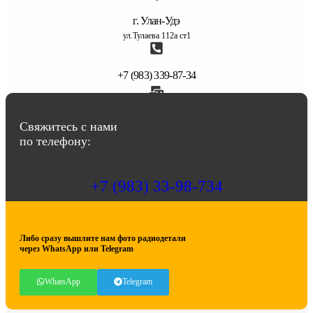
г. Улан-Удэ
ул.Тулаева 112а ст1
+7 (983) 339-87-34
abbasov.8282@bk.ru
Свяжитесь с нами
по телефону:
+7 (983) 33-98-734
Либо сразу вышлите нам фото радиодетали
через WhatsApp или Telegram
WhatsApp
Telegram