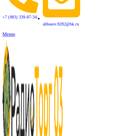
+7 (983) 339-87-34
abbasov.8282@bk.ru
Меню