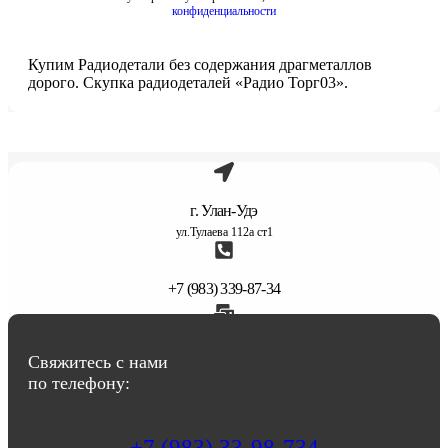
конфиденциальности
Купим Радиодетали без содержания драгметаллов
дорого. Скупка радиодеталей «Радио Торг03».
г. Улан-Удэ
ул.Тулаева 112а ст1
+7 (983) 339-87-34
abbasov.8282@bk.ru
Свяжитесь с нами
по телефону:
+7 (983) 33-98-734