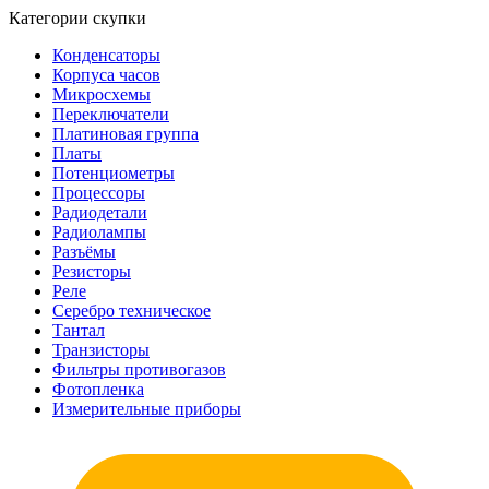
Категории скупки
Конденсаторы
Корпуса часов
Микросхемы
Переключатели
Платиновая группа
Платы
Потенциометры
Процессоры
Радиодетали
Радиолампы
Разъёмы
Резисторы
Реле
Серебро техническое
Тантал
Транзисторы
Фильтры противогазов
Фотопленка
Измерительные приборы