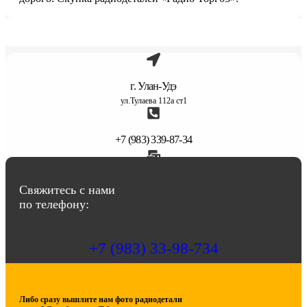
г. Улан-Удэ
ул.Тулаева 112а ст1
+7 (983) 339-87-34
abbasov.8282@bk.ru
Свяжитесь с нами
по телефону:
+7 (983) 33-98-734
Либо сразу вышлите нам фото радиодетали