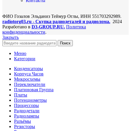
Контакты
ФИО Гозалов Эльданиз Теймур Оглы, ИНН 551703292989.
radiotorg03.ru - Скупка радиодеталей и радиолома.
2024
Разработано в
D3-GROUP.RU.
Политика
конфиденциальности
.
Закрыть
Поиск
Меню
Категории
Конденсаторы
Корпуса Часов
Микросхемы
Переключатели
Платиновая Группа
Платы
Потенциометры
Процессоры
Радиодетали
Радиолампы
Разъёмы
Резисторы