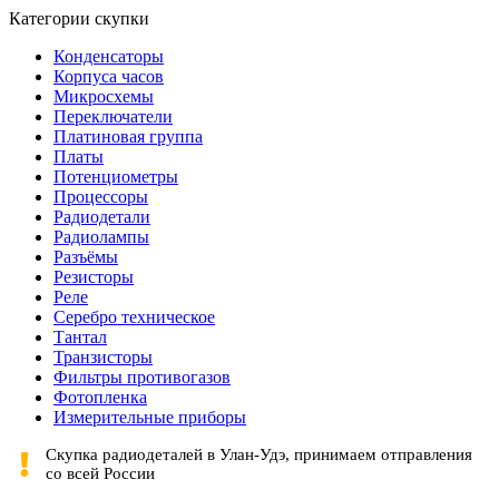
Категории скупки
Конденсаторы
Корпуса часов
Микросхемы
Переключатели
Платиновая группа
Платы
Потенциометры
Процессоры
Радиодетали
Радиолампы
Разъёмы
Резисторы
Реле
Серебро техническое
Тантал
Транзисторы
Фильтры противогазов
Фотопленка
Измерительные приборы
Скупка радиодеталей в Улан-Удэ, принимаем отправления
со всей России