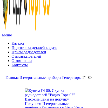
Меню
Каталог
Подготовка деталей к сдаче
Прием радиодеталей
Отправка деталей
О компании
Контакты
Золото:
11 694,62 гр
Серебро:
213,13 гр
Палладий:
4 728,09гр
Платина:
6 018,50 гр
Поиск
Главная
Измерительные приборы
Генераторы
Г4-80