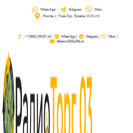
WhatsApp
Telegram
Viber
Россия, г. Улан-Удэ. Тулаева 112А ст1
+7 (983) 339-87-34
WhatsApp
Telegram
Viber
abbasov.8282@bk.ru