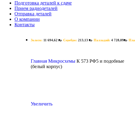
Подготовка деталей к сдаче
Прием радиодеталей
Отправка деталей
О компании
Контакты
Золото:
11 694,62 гр
Серебро:
213,13 гр
Палладий:
4 728,09гр
Пла
Поиск
Главная
Микросхемы
К 573 РФ5 и подобные
(белый корпус)
Увеличить