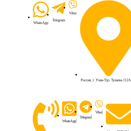
Viber
Telegram
WhatsApp
Россия, г. Улан-Удэ. Тулаева 112А
Viber
Telegram
WhatsApp