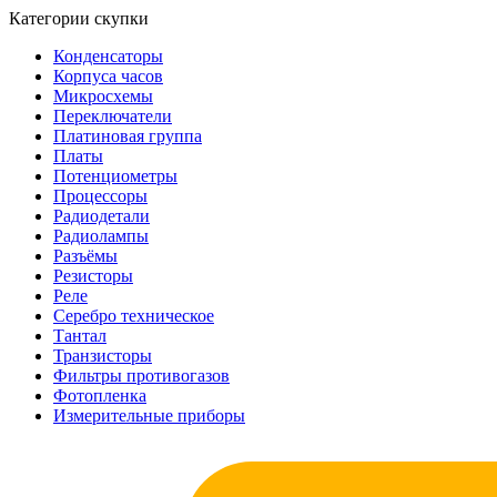
Категории скупки
Конденсаторы
Корпуса часов
Микросхемы
Переключатели
Платиновая группа
Платы
Потенциометры
Процессоры
Радиодетали
Радиолампы
Разъёмы
Резисторы
Реле
Серебро техническое
Тантал
Транзисторы
Фильтры противогазов
Фотопленка
Измерительные приборы