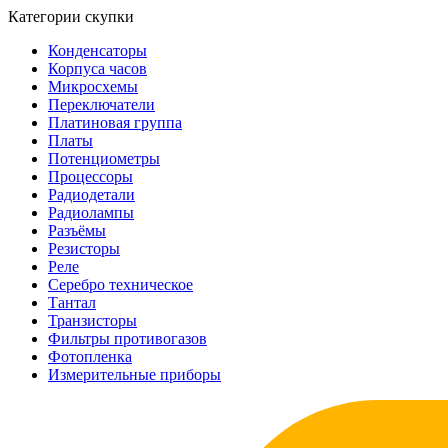
Категории скупки
Конденсаторы
Корпуса часов
Микросхемы
Переключатели
Платиновая группа
Платы
Потенциометры
Процессоры
Радиодетали
Радиолампы
Разъёмы
Резисторы
Реле
Серебро техническое
Тантал
Транзисторы
Фильтры противогазов
Фотопленка
Измерительные приборы