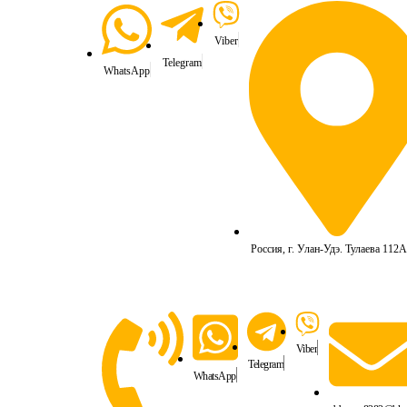
Viber
Telegram
WhatsApp
Россия, г. Улан-Удэ. Тулаева 112А
Viber
Telegram
WhatsApp