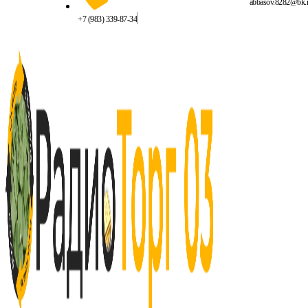
abbasov.8282@bk.
+7 (983) 339-87-34