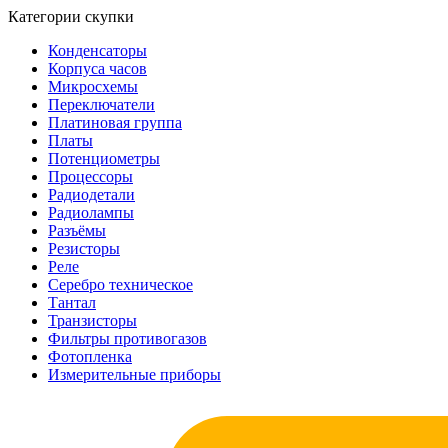
Категории скупки
Конденсаторы
Корпуса часов
Микросхемы
Переключатели
Платиновая группа
Платы
Потенциометры
Процессоры
Радиодетали
Радиолампы
Разъёмы
Резисторы
Реле
Серебро техническое
Тантал
Транзисторы
Фильтры противогазов
Фотопленка
Измерительные приборы