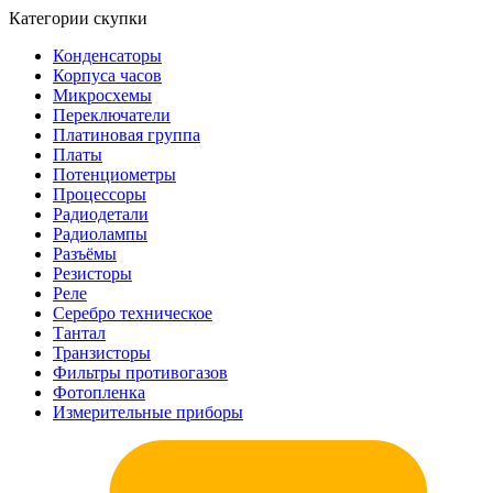
Категории скупки
Конденсаторы
Корпуса часов
Микросхемы
Переключатели
Платиновая группа
Платы
Потенциометры
Процессоры
Радиодетали
Радиолампы
Разъёмы
Резисторы
Реле
Серебро техническое
Тантал
Транзисторы
Фильтры противогазов
Фотопленка
Измерительные приборы