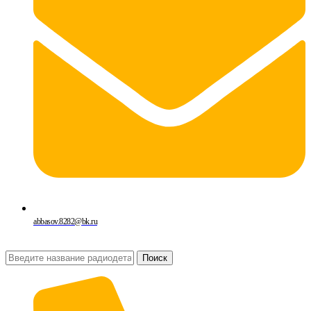
abbasov.8282@bk.ru
Поиск