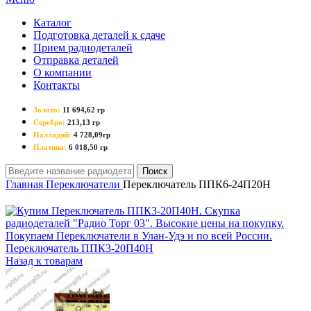
Каталог
Подготовка деталей к сдаче
Прием радиодеталей
Отправка деталей
О компании
Контакты
Золото:
11 694,62 гр
Серебро:
213,13 гр
Палладий:
4 728,09гр
Платина:
6 018,50 гр
Поиск
Главная
Переключатели
Переключатель ППК6-24П20Н
Переключатель ППК3-20П40Н
Назад к товарам