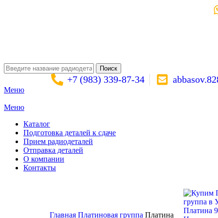
Поиск
+7 (983) 339-87-34
abbasov.8
Меню
Меню
Каталог
Подготовка деталей к сдаче
Прием радиодеталей
Отправка деталей
О компании
Контакты
Золото:
11 694,62 гр
Серебро:
213,13 гр
Палладий:
4 728,09гр
Пла
Поиск
Платина 
Главная
Платиновая группа
Платина