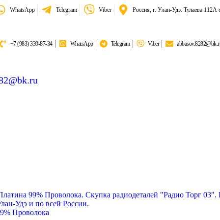
WhatsApp
Telegram
Viber
Россия, г. Улан-Удэ. Тулаева 112А 
+7 (983) 339-87-34
WhatsApp
Telegram
Viber
abbasov.8282@bk.r
282@bk.ru
тина:
6 018,50 гр
99% Проволока