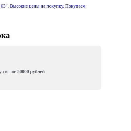
ока
му свыше
50000 рублей