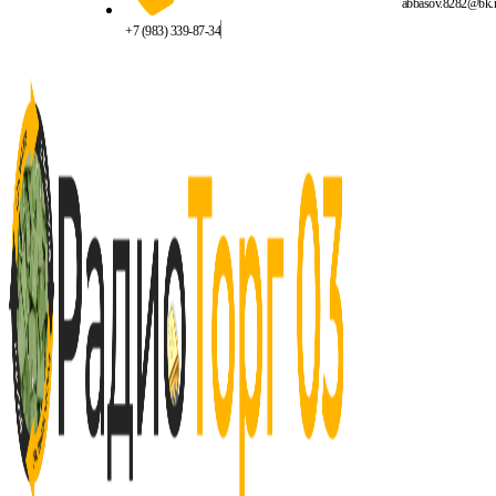
abbasov.8282@bk.
+7 (983) 339-87-34