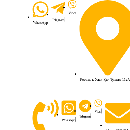
Viber
Telegram
WhatsApp
Россия, г. Улан-Удэ. Тулаева 112А
Viber
Telegram
WhatsApp