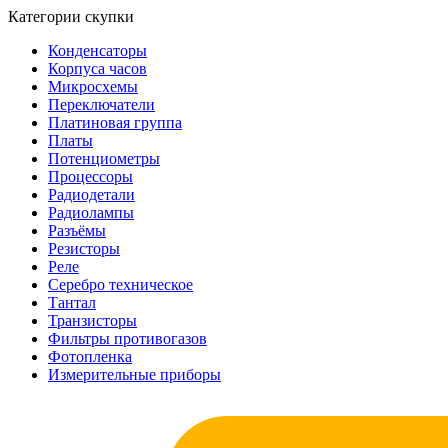
Категории скупки
Конденсаторы
Корпуса часов
Микросхемы
Переключатели
Платиновая группа
Платы
Потенциометры
Процессоры
Радиодетали
Радиолампы
Разъёмы
Резисторы
Реле
Серебро техническое
Тантал
Транзисторы
Фильтры противогазов
Фотопленка
Измерительные приборы