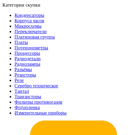
Категории скупки
Конденсаторы
Корпуса часов
Микросхемы
Переключатели
Платиновая группа
Платы
Потенциометры
Процессоры
Радиодетали
Радиолампы
Разъёмы
Резисторы
Реле
Серебро техническое
Тантал
Транзисторы
Фильтры противогазов
Фотопленка
Измерительные приборы