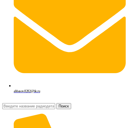
abbasov.8282@bk.ru
Поиск