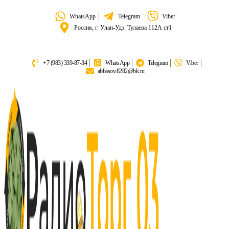
WhatsApp
Telegram
Viber
Россия, г. Улан-Удэ. Тулаева 112А ст1
+7 (983) 339-87-34
WhatsApp
Telegram
Viber
abbasov.8282@bk.ru