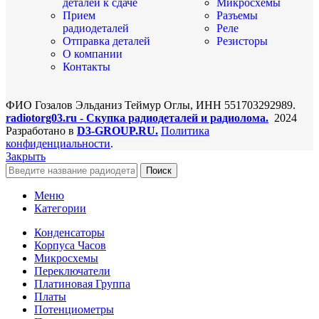
деталей к сдаче
Микросхемы
Прием
Разъемы
радиодеталей
Реле
Отправка деталей
Резисторы
О компании
Контакты
ФИО Гозалов Эльданиз Теймур Оглы, ИНН 551703292989.
radiotorg03.ru - Скупка радиодеталей и радиолома.
2024
Разработано в
D3-GROUP.RU.
Политика
конфиденциальности
.
Закрыть
Поиск
Меню
Категории
Конденсаторы
Корпуса Часов
Микросхемы
Переключатели
Платиновая Группа
Платы
Потенциометры