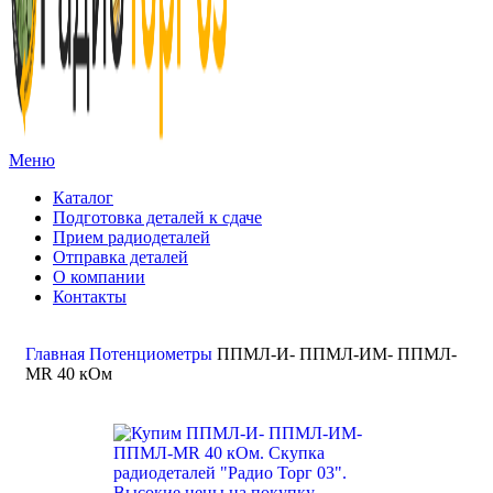
Меню
Каталог
Подготовка деталей к сдаче
Прием радиодеталей
Отправка деталей
О компании
Контакты
Золото:
11 694,62 гр
Серебро:
213,13 гр
Палладий:
4 728,09гр
Платина:
6 018,50 гр
Поиск
Главная
Потенциометры
ППМЛ-И- ППМЛ-ИМ- ППМЛ-
МR 40 кОм