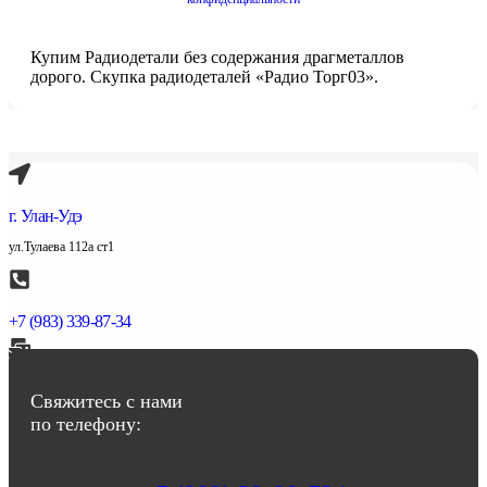
Купим Радиодетали без содержания драгметаллов
дорого. Скупка радиодеталей «Радио Торг03».
г. Улан-Удэ
ул.Тулаева 112а ст1
+7 (983) 339-87-34
abbasov.8282@bk.ru
Свяжитесь с нами
по телефону: