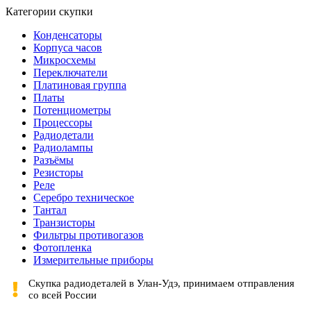
Категории скупки
Конденсаторы
Корпуса часов
Микросхемы
Переключатели
Платиновая группа
Платы
Потенциометры
Процессоры
Радиодетали
Радиолампы
Разъёмы
Резисторы
Реле
Серебро техническое
Тантал
Транзисторы
Фильтры противогазов
Фотопленка
Измерительные приборы
Скупка радиодеталей в Улан-Удэ, принимаем отправления
со всей России