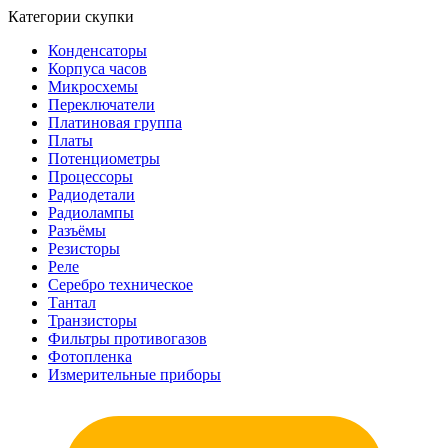
Категории скупки
Конденсаторы
Корпуса часов
Микросхемы
Переключатели
Платиновая группа
Платы
Потенциометры
Процессоры
Радиодетали
Радиолампы
Разъёмы
Резисторы
Реле
Серебро техническое
Тантал
Транзисторы
Фильтры противогазов
Фотопленка
Измерительные приборы