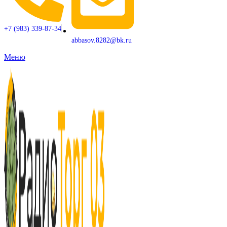
+7 (983) 339-87-34
abbasov.8282@bk.ru
Меню