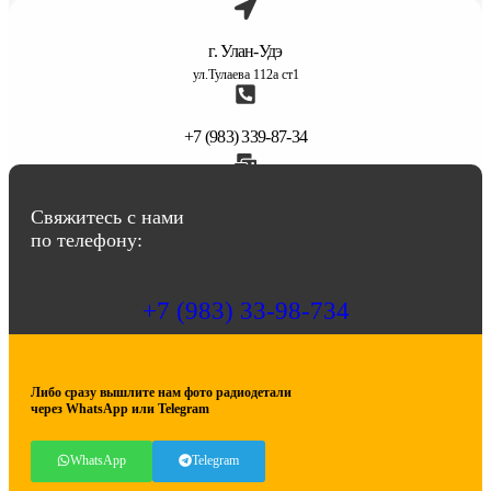
г. Улан-Удэ
ул.Тулаева 112а ст1
+7 (983) 339-87-34
abbasov.8282@bk.ru
Свяжитесь с нами
по телефону:
+7 (983) 33-98-734
Либо сразу вышлите нам фото радиодетали
через WhatsApp или Telegram
WhatsApp
Telegram