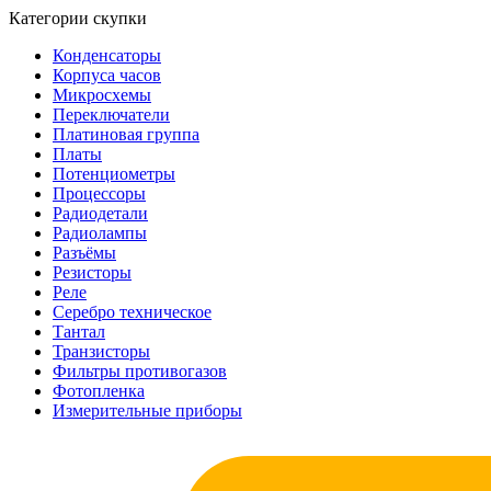
Категории скупки
Конденсаторы
Корпуса часов
Микросхемы
Переключатели
Платиновая группа
Платы
Потенциометры
Процессоры
Радиодетали
Радиолампы
Разъёмы
Резисторы
Реле
Серебро техническое
Тантал
Транзисторы
Фильтры противогазов
Фотопленка
Измерительные приборы