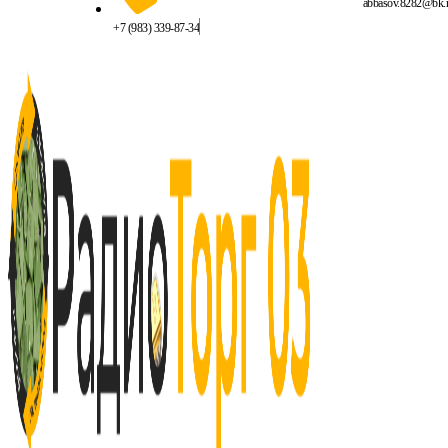
abbasov.8282@bk.
+7 (983) 339-87-34