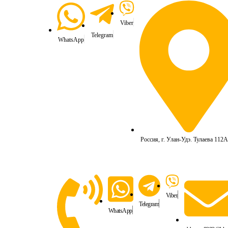
Viber
Telegram
WhatsApp
Россия, г. Улан-Удэ. Тулаева 112А
Viber
Telegram
WhatsApp