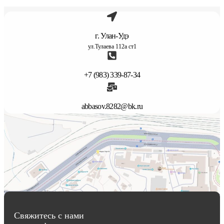
г. Улан-Удэ
ул.Тулаева 112а ст1
+7 (983) 339-87-34
abbasov.8282@bk.ru
Свяжитесь с нами