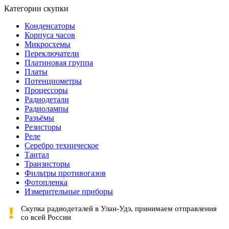
Категории скупки
Конденсаторы
Корпуса часов
Микросхемы
Переключатели
Платиновая группа
Платы
Потенциометры
Процессоры
Радиодетали
Радиолампы
Разъёмы
Резисторы
Реле
Серебро техническое
Тантал
Транзисторы
Фильтры противогазов
Фотопленка
Измерительные приборы
Скупка радиодеталей в Улан-Удэ, принимаем отправления
со всей России