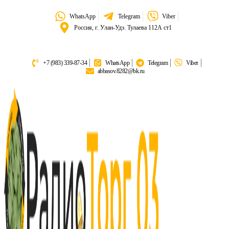
WhatsApp
Telegram
Viber
Россия, г. Улан-Удэ. Тулаева 112А ст1
+7 (983) 339-87-34
WhatsApp
Telegram
Viber
abbasov.8282@bk.ru