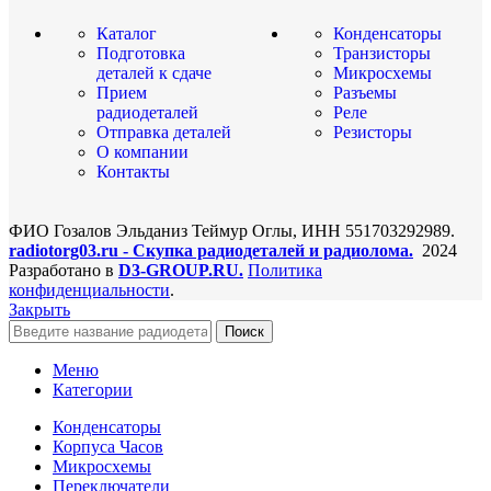
Каталог
Конденсаторы
Подготовка
Транзисторы
деталей к сдаче
Микросхемы
Прием
Разъемы
радиодеталей
Реле
Отправка деталей
Резисторы
О компании
Контакты
ФИО Гозалов Эльданиз Теймур Оглы, ИНН 551703292989.
radiotorg03.ru - Скупка радиодеталей и радиолома.
2024
Разработано в
D3-GROUP.RU.
Политика
конфиденциальности
.
Закрыть
Поиск
Меню
Категории
Конденсаторы
Корпуса Часов
Микросхемы
Переключатели