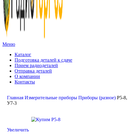
Меню
Каталог
Подготовка деталей к сдаче
Прием радиодеталей
Отправка деталей
О компании
Контакты
Золото:
11 694,62 гр
Серебро:
213,13 гр
Палладий:
4 728,09гр
Платина:
6 018,50 гр
Поиск
Главная
Измерительные приборы
Приборы (разное)
Р5-8,
У7-3
Увеличить