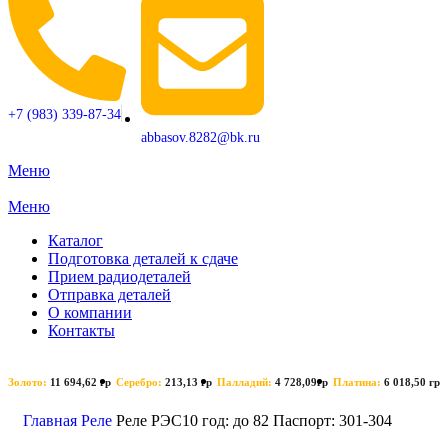
+7 (983) 339-87-34
abbasov.8282@bk.ru
Меню
Меню
Каталог
Подготовка деталей к сдаче
Прием радиодеталей
Отправка деталей
О компании
Контакты
Золото:
11 694,62 гр
Серебро:
213,13 гр
Палладий:
4 728,09гр
Платина:
6 018,50 гр
Поиск
Главная
Реле
Реле РЭС10 год: до 82 Паспорт: 301-304