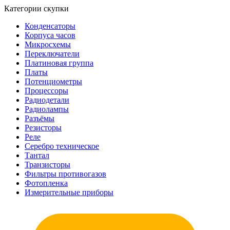
Категории скупки
Конденсаторы
Корпуса часов
Микросхемы
Переключатели
Платиновая группа
Платы
Потенциометры
Процессоры
Радиодетали
Радиолампы
Разъёмы
Резисторы
Реле
Серебро техническое
Тантал
Транзисторы
Фильтры противогазов
Фотопленка
Измерительные приборы