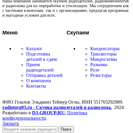
Наша компания занимается скупкой радиодеталей, радиокомпонентов
и радиолома для их переработки и утилизации. Мы сотрудничаем как
с частными клиентами, так и с организациями, предлагая прозрачные
и выгодные условия для всех.
Меню
Скупаем
Каталог
Конденсаторы
Подготовка
Транзисторы
деталей к сдаче
Микросхемы
Прием
Разъемы
радиодеталей
Реле
Отправка деталей
Резисторы
О компании
Контакты
ФИО Гозалов Эльданиз Теймур Оглы, ИНН 551703292989.
radiotorg03.ru - Скупка радиодеталей и радиолома.
2024
Разработано в
D3-GROUP.RU.
Политика
конфиденциальности
.
Закрыть
Поиск