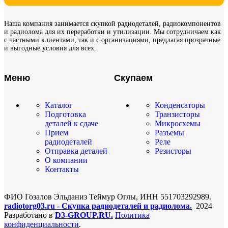
Наша компания занимается скупкой радиодеталей, радиокомпонентов
и радиолома для их переработки и утилизации. Мы сотрудничаем как
с частными клиентами, так и с организациями, предлагая прозрачные
и выгодные условия для всех.
Меню
Скупаем
Каталог
Конденсаторы
Подготовка
Транзисторы
деталей к сдаче
Микросхемы
Прием
Разъемы
радиодеталей
Реле
Отправка деталей
Резисторы
О компании
Контакты
ФИО Гозалов Эльданиз Теймур Оглы, ИНН 551703292989.
radiotorg03.ru - Скупка радиодеталей и радиолома.
2024
Разработано в
D3-GROUP.RU.
Политика
конфиденциальности
.