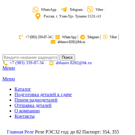
WhatsApp
Telegram
Viber
Россия, г. Улан-Удэ. Тулаева 112А ст1
+7 (983) 339-87-34
WhatsApp
Telegram
Viber
abbasov.8282@bk.ru
Поиск
+7 (983) 339-87-34
abbasov.8282@bk.ru
Меню
Меню
Каталог
Подготовка деталей к сдаче
Прием радиодеталей
Отправка деталей
О компании
Контакты
Золото:
11 694,62 гр
Серебро:
213,13 гр
Палладий:
4 728,09гр
Платина:
6 018,50 гр
Поиск
Главная
Реле
Реле РЭС32 год: до 82 Паспорт: 354, 355