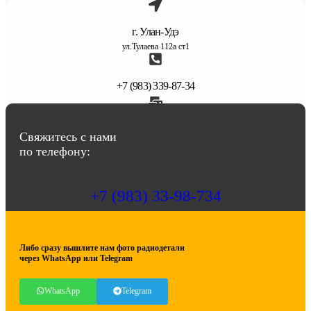
г. Улан-Удэ
ул.Тулаева 112а ст1
+7 (983) 339-87-34
abbasov.8282@bk.ru
Свяжитесь с нами
по телефону:
+7 (983) 33-98-734
Либо сразу вышлите нам фото радиодетали
через WhatsApp или Telegram
WhatsApp
Telegram