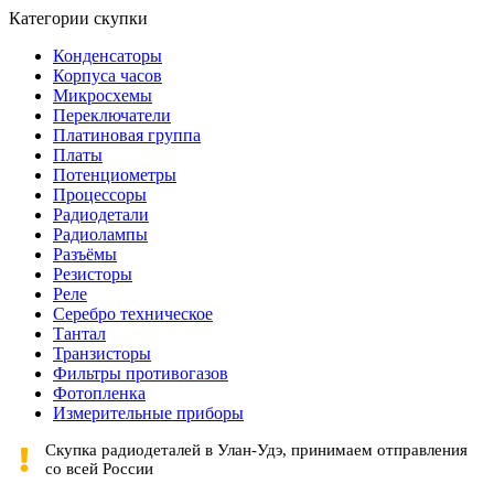
Категории скупки
Конденсаторы
Корпуса часов
Микросхемы
Переключатели
Платиновая группа
Платы
Потенциометры
Процессоры
Радиодетали
Радиолампы
Разъёмы
Резисторы
Реле
Серебро техническое
Тантал
Транзисторы
Фильтры противогазов
Фотопленка
Измерительные приборы
Скупка радиодеталей в Улан-Удэ, принимаем отправления
со всей России