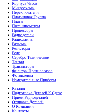
Корпуса Часов
Микросхемы
Переключатели
Платиновая Группа
Платы
Потенциометры
Процессоры
Радиодетали
Радиолампы
Разъёмы
Резисторы
Реле
Серебро Техническое
Тантал
Транзисторы
Фильтры Противогазов
Фотопленка
Измерительные Приборы
Каталог
Подготовка Деталей К Сдаче
Прием Радиодеталей
Отправка Деталей
О Компании
Контакты