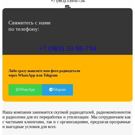
+7 (983) 339-87-34
abbasov.8282@bk.ru
Свяжитесь с нами
по телефону:
+7 (983) 33-98-734
Либо сразу вышлите нам фото радиодетали
через WhatsApp или Telegram
WhatsApp
Telegram
Наша компания занимается скупкой радиодеталей, радиокомпонентов
и радиолома для их переработки и утилизации. Мы сотрудничаем как
с частными клиентами, так и с организациями, предлагая прозрачные
и выгодные условия для всех.