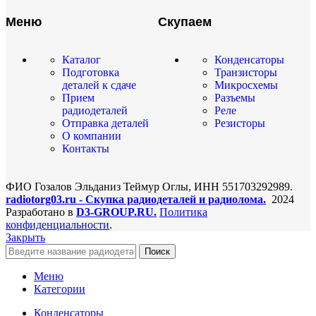
Меню
Скупаем
Каталог
Конденсаторы
Подготовка
Транзисторы
деталей к сдаче
Микросхемы
Прием
Разъемы
радиодеталей
Реле
Отправка деталей
Резисторы
О компании
Контакты
ФИО Гозалов Эльданиз Теймур Оглы, ИНН 551703292989.
radiotorg03.ru - Скупка радиодеталей и радиолома.
2024
Разработано в
D3-GROUP.RU.
Политика
конфиденциальности
.
Закрыть
Поиск
Меню
Категории
Конденсаторы