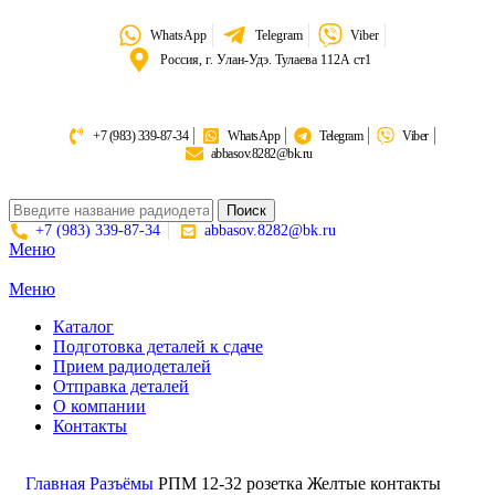
WhatsApp
Telegram
Viber
Россия, г. Улан-Удэ. Тулаева 112А ст1
+7 (983) 339-87-34
WhatsApp
Telegram
Viber
abbasov.8282@bk.ru
Поиск
+7 (983) 339-87-34
abbasov.8282@bk.ru
Меню
Меню
Каталог
Подготовка деталей к сдаче
Прием радиодеталей
Отправка деталей
О компании
Контакты
Золото:
11 694,62 гр
Серебро:
213,13 гр
Палладий:
4 728,09гр
Платина:
6 018,50 гр
Поиск
Главная
Разъёмы
РПМ 12-32 розетка Желтые контакты