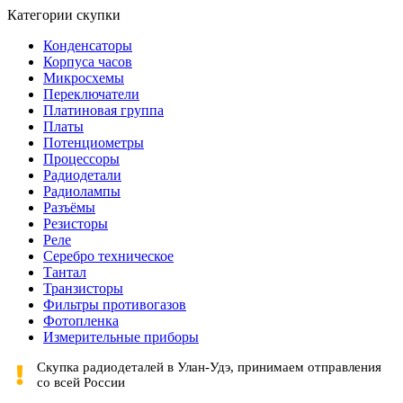
Категории скупки
Конденсаторы
Корпуса часов
Микросхемы
Переключатели
Платиновая группа
Платы
Потенциометры
Процессоры
Радиодетали
Радиолампы
Разъёмы
Резисторы
Реле
Серебро техническое
Тантал
Транзисторы
Фильтры противогазов
Фотопленка
Измерительные приборы
Скупка радиодеталей в Улан-Удэ, принимаем отправления
со всей России