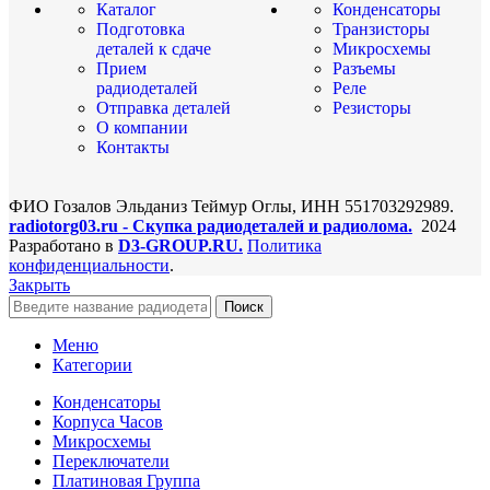
Каталог
Конденсаторы
Подготовка
Транзисторы
деталей к сдаче
Микросхемы
Прием
Разъемы
радиодеталей
Реле
Отправка деталей
Резисторы
О компании
Контакты
ФИО Гозалов Эльданиз Теймур Оглы, ИНН 551703292989.
radiotorg03.ru - Скупка радиодеталей и радиолома.
2024
Разработано в
D3-GROUP.RU.
Политика
конфиденциальности
.
Закрыть
Поиск
Меню
Категории
Конденсаторы
Корпуса Часов
Микросхемы
Переключатели
Платиновая Группа