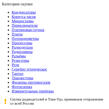
Категории скупки
Конденсаторы
Корпуса часов
Микросхемы
Переключатели
Платиновая группа
Платы
Потенциометры
Процессоры
Радиодетали
Радиолампы
Разъёмы
Резисторы
Реле
Серебро техническое
Тантал
Транзисторы
Фильтры противогазов
Фотопленка
Измерительные приборы
Скупка радиодеталей в Улан-Удэ, принимаем отправления
со всей России