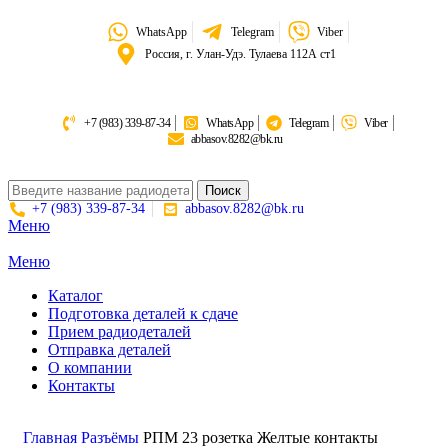
WhatsApp
Telegram
Viber
Россия, г. Улан-Удэ. Тулаева 112А ст1
+7 (983) 339-87-34
WhatsApp
Telegram
Viber
abbasov.8282@bk.ru
Поиск
+7 (983) 339-87-34
abbasov.8282@bk.ru
Меню
Меню
Каталог
Подготовка деталей к сдаче
Прием радиодеталей
Отправка деталей
О компании
Контакты
Золото:
11 694,62 гр
Серебро:
213,13 гр
Палладий:
4 728,09гр
Платина:
6 018,50 гр
Поиск
Главная
Разъёмы
РПМ 23 розетка Желтые контакты