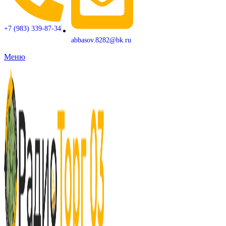
+7 (983) 339-87-34
abbasov.8282@bk.ru
Меню