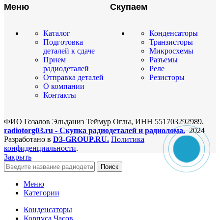
Меню
Скупаем
Каталог
Конденсаторы
Подготовка
Транзисторы
деталей к сдаче
Микросхемы
Прием
Разъемы
радиодеталей
Реле
Отправка деталей
Резисторы
О компании
Контакты
ФИО Гозалов Эльданиз Теймур Оглы, ИНН 551703292989.
radiotorg03.ru - Скупка радиодеталей и радиолома.
2024
Разработано в
D3-GROUP.RU.
Политика
конфиденциальности
.
Закрыть
Поиск
Меню
Категории
Конденсаторы
Корпуса Часов