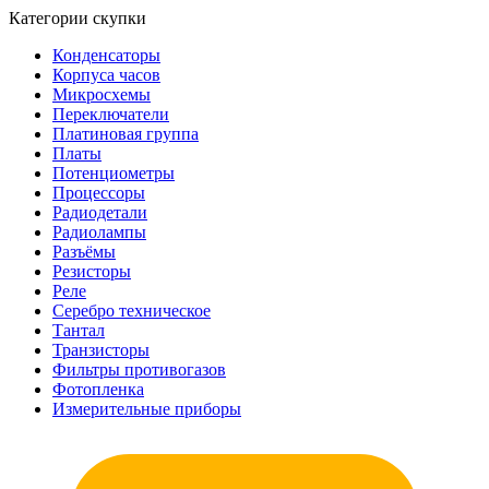
Категории скупки
Конденсаторы
Корпуса часов
Микросхемы
Переключатели
Платиновая группа
Платы
Потенциометры
Процессоры
Радиодетали
Радиолампы
Разъёмы
Резисторы
Реле
Серебро техническое
Тантал
Транзисторы
Фильтры противогазов
Фотопленка
Измерительные приборы