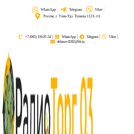
WhatsApp
Telegram
Viber
Россия, г. Улан-Удэ. Тулаева 112А ст1
+7 (983) 339-87-34
WhatsApp
Telegram
Viber
abbasov.8282@bk.ru