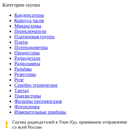
Категории скупки
Конденсаторы
Корпуса часов
Микросхемы
Переключатели
Платиновая группа
Платы
Потенциометры
Процессоры
Радиодетали
Радиолампы
Разъёмы
Резисторы
Реле
Серебро техническое
Тантал
Транзисторы
Фильтры противогазов
Фотопленка
Измерительные приборы
Скупка радиодеталей в Улан-Удэ, принимаем отправления
со всей России