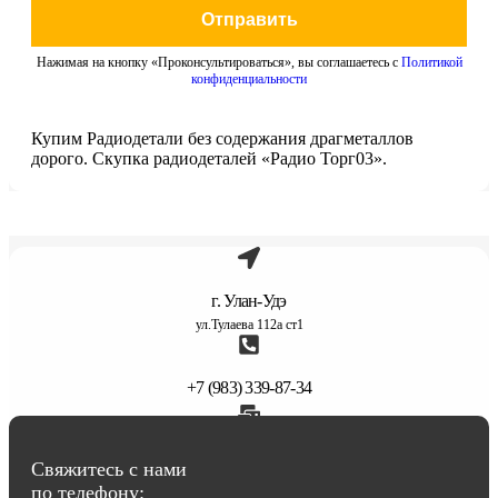
Отправить
Нажимая на кнопку «Проконсультироваться», вы соглашаетесь с
Политикой
конфиденциальности
Купим Радиодетали без содержания драгметаллов
дорого. Скупка радиодеталей «Радио Торг03».
г. Улан-Удэ
ул.Тулаева 112а ст1
+7 (983) 339-87-34
abbasov.8282@bk.ru
Свяжитесь с нами
по телефону: