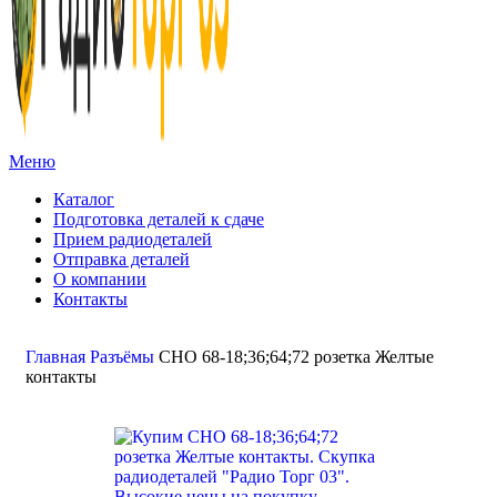
Меню
Каталог
Подготовка деталей к сдаче
Прием радиодеталей
Отправка деталей
О компании
Контакты
Золото:
11 694,62 гр
Серебро:
213,13 гр
Палладий:
4 728,09гр
Платина:
6 018,50 гр
Поиск
Главная
Разъёмы
СНО 68-18;36;64;72 розетка Желтые
контакты