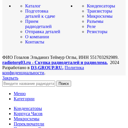
Каталог
Конденсаторы
Подготовка
Транзисторы
деталей к сдаче
Микросхемы
Прием
Разъемы
радиодеталей
Реле
Отправка деталей
Резисторы
О компании
Контакты
ФИО Гозалов Эльданиз Теймур Оглы, ИНН 551703292989.
radiotorg03.ru - Скупка радиодеталей и радиолома.
2024
Разработано в
D3-GROUP.RU.
Политика
конфиденциальности
.
Закрыть
Поиск
Меню
Категории
Конденсаторы
Корпуса Часов
Микросхемы
Переключатели