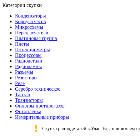
Категории скупки
Конденсаторы
Корпуса часов
Микросхемы
Переключатели
Платиновая группа
Платы
Потенциометры
Процессоры
Радиодетали
Радиолампы
Разъёмы
Резисторы
Реле
Серебро техническое
Тантал
Транзисторы
Фильтры противогазов
Фотопленка
Измерительные приборы
Скупка радиодеталей в Улан-Удэ, принимаем о