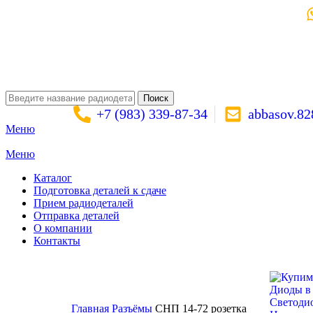
Поиск
+7 (983) 339-87-34
abbasov.8
Меню
Меню
Каталог
Подготовка деталей к сдаче
Прием радиодеталей
Отправка деталей
О компании
Контакты
Золото:
11 694,62 гр
Серебро:
213,13 гр
Палладий:
4 728,09гр
Пла
Поиск
Светоди
Главная
Разъёмы
СНП 14-72 розетка