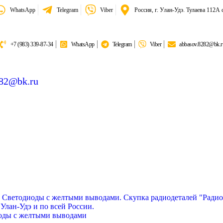
WhatsApp
Telegram
Viber
Россия, г. Улан-Удэ. Тулаева 112А 
+7 (983) 339-87-34
WhatsApp
Telegram
Viber
abbasov.8282@bk.r
282@bk.ru
тина:
6 018,50 гр
оды с желтыми выводами