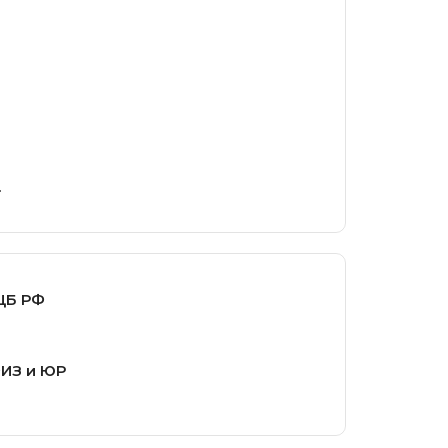
.
ЦБ РФ
ФИЗ и ЮР