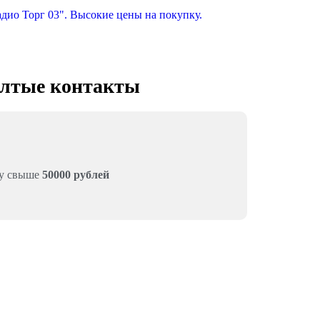
елтые контакты
му свыше
50000 рублей