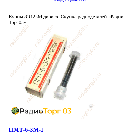
конфиденциальности
Купим 8Э123М дорого. Скупка радиодеталей «Радио
Торг03».
ПМТ-6-3М-1