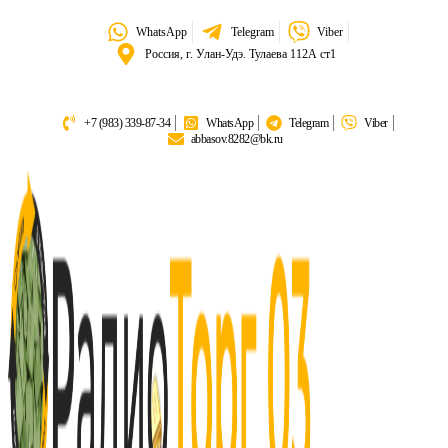
WhatsApp
Telegram
Viber
Россия, г. Улан-Удэ. Тулаева 112А ст1
+7 (983) 339-87-34
WhatsApp
Telegram
Viber
abbasov.8282@bk.ru