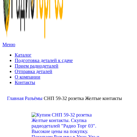
Меню
Каталог
Подготовка деталей к сдаче
Прием радиодеталей
Отправка деталей
О компании
Контакты
Золото:
11 694,62 гр
Серебро:
213,13 гр
Палладий:
4 728,09гр
Платина:
6 018,50 гр
Поиск
Главная
Разъёмы
СНП 59-32 розетка Желтые контакты