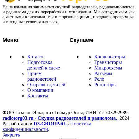
Наша компания занимается скупкой радиодеталей, радиокомпонентов
и радиолома для их переработки и утилизации. Мы сотрудничаем как
с частными клиентами, так и с организациями, предлагая прозрачные
и выгодные условия для всех.
Меню
Скупаем
Каталог
Конденсаторы
Подготовка
Транзисторы
деталей к сдаче
Микросхемы
Прием
Разъемы
радиодеталей
Реле
Отправка деталей
Резисторы
О компании
Контакты
ФИО Гозалов Эльданиз Теймур Оглы, ИНН 551703292989.
radiotorg03.ru - Скупка радиодеталей и радиолома.
2024
Разработано в
D3-GROUP.RU.
Политика
конфиденциальности
.
Закрыть