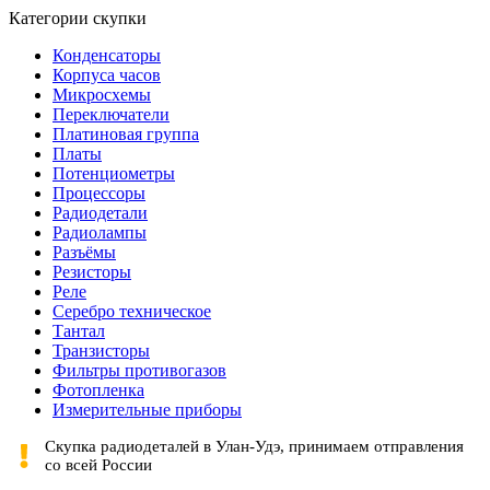
Категории скупки
Конденсаторы
Корпуса часов
Микросхемы
Переключатели
Платиновая группа
Платы
Потенциометры
Процессоры
Радиодетали
Радиолампы
Разъёмы
Резисторы
Реле
Серебро техническое
Тантал
Транзисторы
Фильтры противогазов
Фотопленка
Измерительные приборы
Скупка радиодеталей в Улан-Удэ, принимаем отправления
со всей России