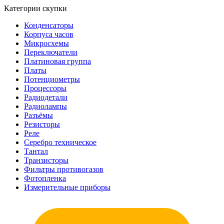
Категории скупки
Конденсаторы
Корпуса часов
Микросхемы
Переключатели
Платиновая группа
Платы
Потенциометры
Процессоры
Радиодетали
Радиолампы
Разъёмы
Резисторы
Реле
Серебро техническое
Тантал
Транзисторы
Фильтры противогазов
Фотопленка
Измерительные приборы