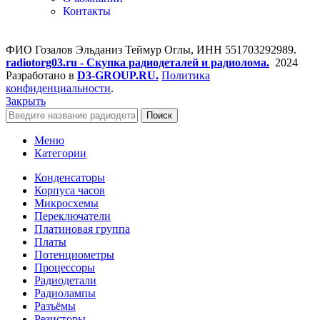
Контакты
ФИО Гозалов Эльданиз Теймур Оглы, ИНН 551703292989.
radiotorg03.ru - Скупка радиодеталей и радиолома.
2024
Разработано в
D3-GROUP.RU.
Политика
конфиденциальности
.
Закрыть
Поиск
Меню
Категории
Конденсаторы
Корпуса часов
Микросхемы
Переключатели
Платиновая группа
Платы
Потенциометры
Процессоры
Радиодетали
Радиолампы
Разъёмы
Резисторы