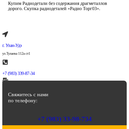
Купим Радиодетали без содержания драгметаллов
дорого. Скупка радиодеталей «Радио Торг03».
г. Улан-Удэ
ул.Тулаева 112а ст1
+7 (983) 339-87-34
abbasov.8282@bk.ru
Свяжитесь с нами
по телефону:
+7 (983) 33-98-734