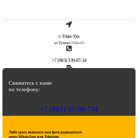
г. Улан-Удэ
ул.Тулаева 112а ст1
+7 (983) 339-87-34
abbasov.8282@bk.ru
Свяжитесь с нами
по телефону:
+7 (983) 33-98-734
Либо сразу вышлите нам фото радиодетали
через WhatsApp или Telegram