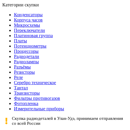
Категории скупки
Конденсаторы
Корпуса часов
Микросхемы
Переключатели
Платиновая группа
Платы
Потенциометры
Процессоры
Радиодетали
Радиолампы
Разъёмы
Резисторы
Реле
Серебро техническое
Тантал
Транзисторы
Фильтры противогазов
Фотопленка
Измерительные приборы
Скупка радиодеталей в Улан-Удэ, принимаем отправления
со всей России