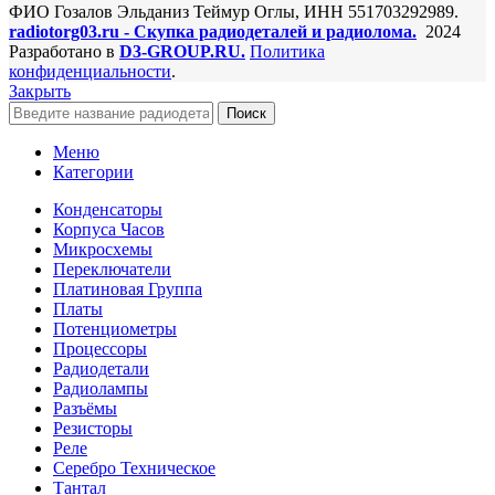
ФИО Гозалов Эльданиз Теймур Оглы, ИНН 551703292989.
radiotorg03.ru - Скупка радиодеталей и радиолома.
2024
Разработано в
D3-GROUP.RU.
Политика
конфиденциальности
.
Закрыть
Поиск
Меню
Категории
Конденсаторы
Корпуса Часов
Микросхемы
Переключатели
Платиновая Группа
Платы
Потенциометры
Процессоры
Радиодетали
Радиолампы
Разъёмы
Резисторы
Реле
Серебро Техническое
Тантал