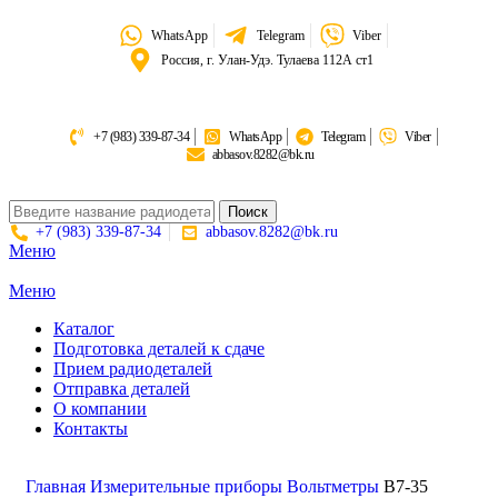
WhatsApp
Telegram
Viber
Россия, г. Улан-Удэ. Тулаева 112А ст1
+7 (983) 339-87-34
WhatsApp
Telegram
Viber
abbasov.8282@bk.ru
Поиск
+7 (983) 339-87-34
abbasov.8282@bk.ru
Меню
Меню
Каталог
Подготовка деталей к сдаче
Прием радиодеталей
Отправка деталей
О компании
Контакты
Золото:
11 694,62 гр
Серебро:
213,13 гр
Палладий:
4 728,09гр
Платина:
6 018,50 гр
Поиск
Главная
Измерительные приборы
Вольтметры
В7-35