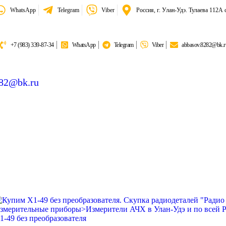
WhatsApp
Telegram
Viber
Россия, г. Улан-Удэ. Тулаева 112А 
+7 (983) 339-87-34
WhatsApp
Telegram
Viber
abbasov.8282@bk.r
282@bk.ru
тина:
6 018,50 гр
1-49 без преобразователя