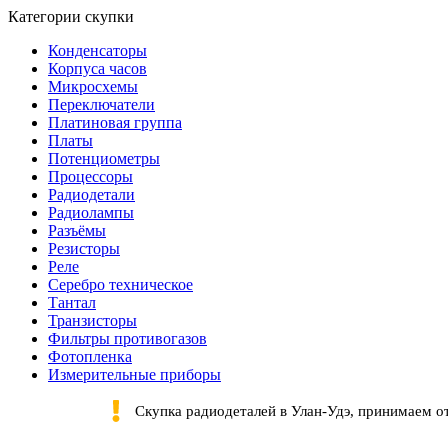
Категории скупки
Конденсаторы
Корпуса часов
Микросхемы
Переключатели
Платиновая группа
Платы
Потенциометры
Процессоры
Радиодетали
Радиолампы
Разъёмы
Резисторы
Реле
Серебро техническое
Тантал
Транзисторы
Фильтры противогазов
Фотопленка
Измерительные приборы
Скупка радиодеталей в Улан-Удэ, принимаем о