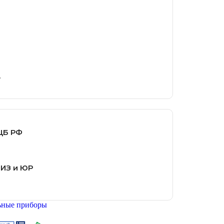
.
ЦБ РФ
ФИЗ и ЮР
ьные приборы