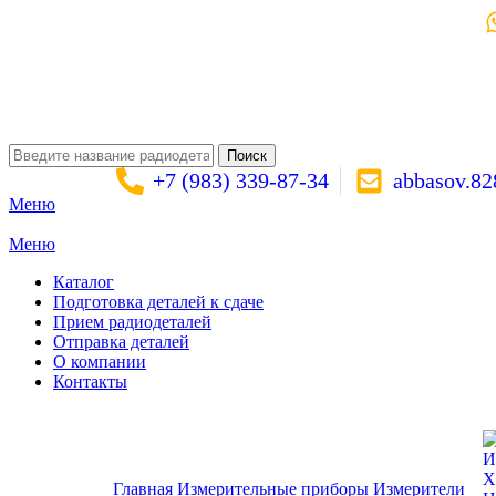
Поиск
+7 (983) 339-87-34
abbasov.8
Меню
Меню
Каталог
Подготовка деталей к сдаче
Прием радиодеталей
Отправка деталей
О компании
Контакты
Золото:
11 694,62 гр
Серебро:
213,13 гр
Палладий:
4 728,09гр
Пла
Поиск
X
Главная
Измерительные приборы
Измерители