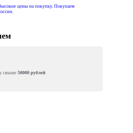
лем
му свыше
50000 рублей