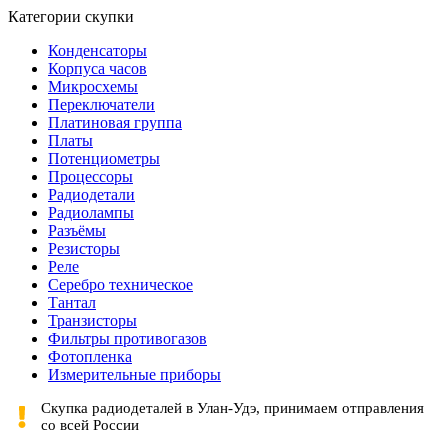
Категории скупки
Конденсаторы
Корпуса часов
Микросхемы
Переключатели
Платиновая группа
Платы
Потенциометры
Процессоры
Радиодетали
Радиолампы
Разъёмы
Резисторы
Реле
Серебро техническое
Тантал
Транзисторы
Фильтры противогазов
Фотопленка
Измерительные приборы
Скупка радиодеталей в Улан-Удэ, принимаем отправления
со всей России