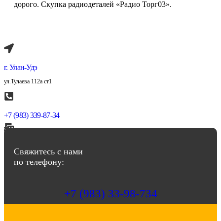
дорого. Скупка радиодеталей «Радио Торг03».
г. Улан-Удэ
ул.Тулаева 112а ст1
+7 (983) 339-87-34
abbasov.8282@bk.ru
Свяжитесь с нами
по телефону:
+7 (983) 33-98-734