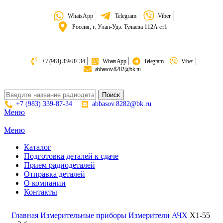
WhatsApp
Telegram
Viber
Россия, г. Улан-Удэ. Тулаева 112А ст1
+7 (983) 339-87-34
WhatsApp
Telegram
Viber
abbasov.8282@bk.ru
Поиск
+7 (983) 339-87-34
abbasov.8282@bk.ru
Меню
Меню
Каталог
Подготовка деталей к сдаче
Прием радиодеталей
Отправка деталей
О компании
Контакты
Золото:
11 694,62 гр
Серебро:
213,13 гр
Палладий:
4 728,09гр
Платина:
6 018,50 гр
Главная
Измерительные приборы
Измерители АЧХ
X1-55
Поиск