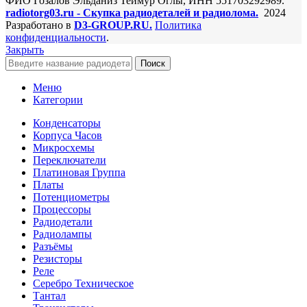
ФИО Гозалов Эльданиз Теймур Оглы, ИНН 551703292989.
radiotorg03.ru - Скупка радиодеталей и радиолома.
2024
Разработано в
D3-GROUP.RU.
Политика
конфиденциальности
.
Закрыть
Поиск
Меню
Категории
Конденсаторы
Корпуса Часов
Микросхемы
Переключатели
Платиновая Группа
Платы
Потенциометры
Процессоры
Радиодетали
Радиолампы
Разъёмы
Резисторы
Реле
Серебро Техническое
Тантал