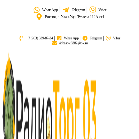
WhatsApp
Telegram
Viber
Россия, г. Улан-Удэ. Тулаева 112А ст1
+7 (983) 339-87-34
WhatsApp
Telegram
Viber
abbasov.8282@bk.ru