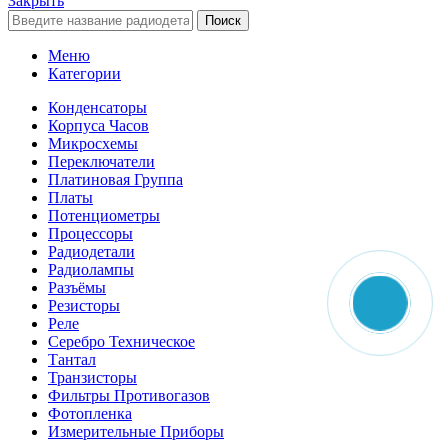
Закрыть
Поиск
Меню
Категории
Конденсаторы
Корпуса Часов
Микросхемы
Переключатели
Платиновая Группа
Платы
Потенциометры
Процессоры
Радиодетали
Радиолампы
Разъёмы
Резисторы
Реле
Серебро Техническое
Тантал
Транзисторы
Фильтры Противогазов
Фотопленка
Измерительные Приборы