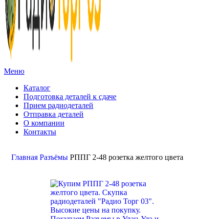
Меню
Каталог
Подготовка деталей к сдаче
Прием радиодеталей
Отправка деталей
О компании
Контакты
Золото:
11 694,62 гр
Серебро:
213,13 гр
Палладий:
4 728,09гр
Платина:
6 018,50 гр
Поиск
Главная
Разъёмы
РППГ 2-48 розетка желтого цвета