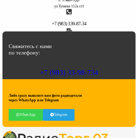
ул.Тулаева 112а ст1
+7 (983) 339-87-34
abbasov.8282@bk.ru
Свяжитесь с нами
по телефону:
+7 (983) 33-98-734
Либо сразу вышлите нам фото радиодетали
через WhatsApp или Telegram
WhatsApp
Telegram