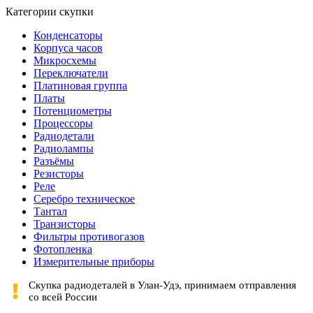
Категории скупки
Конденсаторы
Корпуса часов
Микросхемы
Переключатели
Платиновая группа
Платы
Потенциометры
Процессоры
Радиодетали
Радиолампы
Разъёмы
Резисторы
Реле
Серебро техническое
Тантал
Транзисторы
Фильтры противогазов
Фотопленка
Измерительные приборы
Скупка радиодеталей в Улан-Удэ, принимаем отправления
со всей России